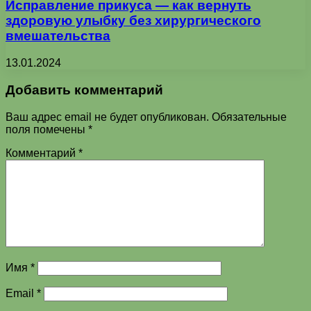
Исправление прикуса — как вернуть
здоровую улыбку без хирургического
вмешательства
13.01.2024
Добавить комментарий
Ваш адрес email не будет опубликован.
Обязательные
поля помечены
*
Комментарий
*
Имя
*
Email
*