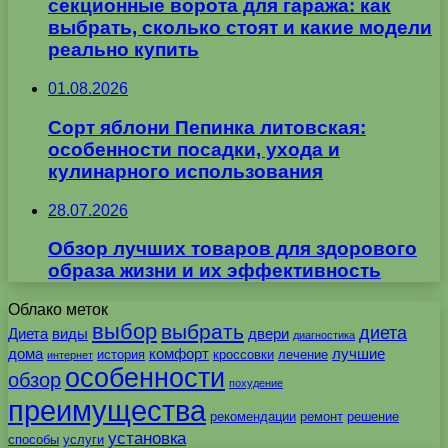
секционные ворота для гаража: как
выбрать, сколько стоят и какие модели
реально купить
01.08.2026
Сорт яблони Пепинка литовская:
особенности посадки, ухода и
кулинарного использования
28.07.2026
Обзор лучших товаров для здорового
образа жизни и их эффективность
Облако меток
выбор
выбрать
диета
Диета
виды
двери
диагностика
дома
комфорт
лучшие
история
кроссовки
лечение
интернет
особенности
обзор
похудение
преимущества
рекомендации
ремонт
решение
установка
способы
услуги