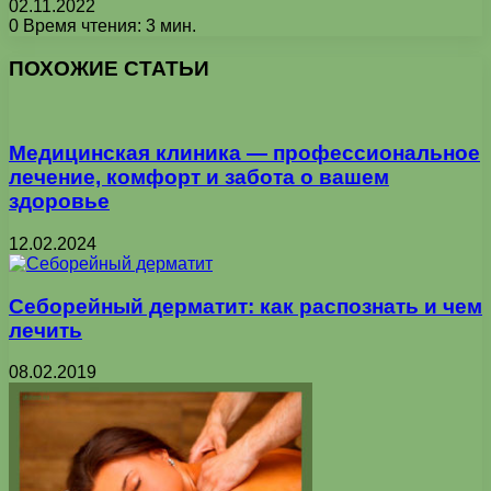
02.11.2022
0
Время чтения: 3 мин.
Facebook
X
Pinterest
Вконтакте
Одноклассники
Messenger
Messenger
WhatsApp
Telegram
Viber
Печатать
ПОХОЖИЕ СТАТЬИ
Медицинская клиника — профессиональное
лечение, комфорт и забота о вашем
здоровье
12.02.2024
Себорейный дерматит: как распознать и чем
лечить
08.02.2019