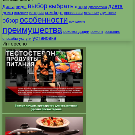
выбор
выбрать
диета
Диета
виды
двери
диагностика
дома
комфорт
лучшие
история
кроссовки
лечение
интернет
особенности
обзор
похудение
преимущества
рекомендации
ремонт
решение
установка
способы
услуги
Интересно