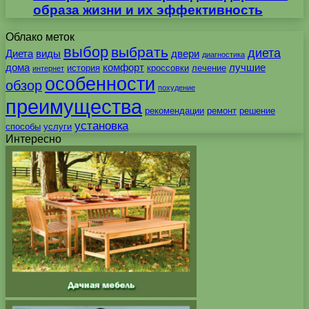
образа жизни и их эффективность
Облако меток
выбор
выбрать
диета
Диета
виды
двери
диагностика
дома
комфорт
лучшие
история
кроссовки
лечение
интернет
особенности
обзор
похудение
преимущества
рекомендации
ремонт
решение
установка
способы
услуги
Интересно