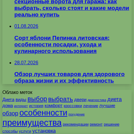
секционные ворота для гаража: как
выбрать, сколько стоят и какие модели
реально купить
01.08.2026
Сорт яблони Пепинка литовская:
особенности посадки, ухода и
кулинарного использования
28.07.2026
Обзор лучших товаров для здорового
образа жизни и их эффективность
Облако меток
выбор
выбрать
диета
Диета
виды
двери
диагностика
дома
комфорт
лучшие
история
кроссовки
лечение
интернет
особенности
обзор
похудение
преимущества
рекомендации
ремонт
решение
установка
способы
услуги