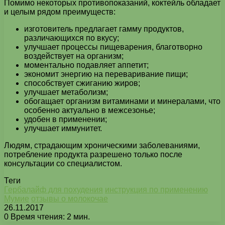
Помимо некоторых противопоказаний, коктейль обладает
и целым рядом преимуществ:
изготовитель предлагает гамму продуктов,
различающихся по вкусу;
улучшает процессы пищеварения, благотворно
воздействует на организм;
моментально подавляет аппетит;
экономит энергию на переваривание пищи;
способствует сжиганию жиров;
улучшает метаболизм;
обогащает организм витаминами и минералами, что
особенно актуально в межсезонье;
удобен в применении;
улучшает иммунитет.
Людям, страдающим хроническими заболеваниями,
потребление продукта разрешено только после
консультации со специалистом.
Теги
Гербалайф для похудения
инструкция по применению
Мумие
отзывы о молокочае
26.11.2017
0
Время чтения: 2 мин.