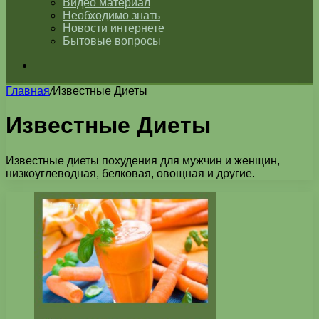
Видео материал
Необходимо знать
Новости интернете
Бытовые вопросы
Искать
Главная
/
Известные Диеты
Известные Диеты
Известные диеты похудения для мужчин и женщин,
низкоуглеводная, белковая, овощная и другие.