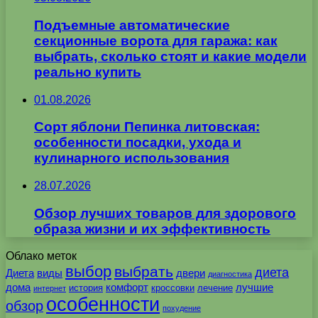
Подъемные автоматические
секционные ворота для гаража: как
выбрать, сколько стоят и какие модели
реально купить
01.08.2026
Сорт яблони Пепинка литовская:
особенности посадки, ухода и
кулинарного использования
28.07.2026
Обзор лучших товаров для здорового
образа жизни и их эффективность
Облако меток
выбор
выбрать
диета
Диета
виды
двери
диагностика
дома
комфорт
лучшие
история
кроссовки
лечение
интернет
особенности
обзор
похудение