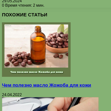
29.05.2024
0
Время чтения: 2 мин.
Facebook
X
Pinterest
Вконтакте
Одноклассники
Messenger
Messenger
WhatsApp
Telegram
Viber
Печатать
ПОХОЖИЕ СТАТЬИ
Чем полезно масло Жожоба для кожи
24.04.2022