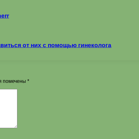
err
виться от них с помощью гинеколога
я помечены
*