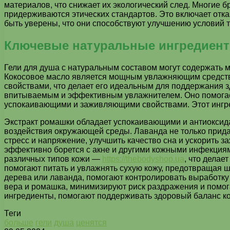
материалов, что снижает их экологический след. Многие
придерживаются этических стандартов. Это включает отка
быть уверены, что они способствуют улучшению условий т
Ключевые натуральные ингредиент
Гели для душа с натуральным составом могут содержать 
Кокосовое масло является мощным увлажняющим средство
свойствами, что делает его идеальным для поддержания зд
впитываемым и эффективным увлажнителем. Оно помогает 
успокаивающими и заживляющими свойствами. Этот ингред
Экстракт ромашки обладает успокаивающими и антиоксида
воздействия окружающей среды. Лаванда не только прида
стресс и напряжение, улучшить качество сна и ускорить
эффективно борется с акне и другими кожными инфекциям
различных типов кожи —
https://thebodyshop.ua
, что дела
помогают питать и увлажнять сухую кожу, предотвращая 
дерева или лаванда, помогают контролировать выработку
вера и ромашка, минимизируют риск раздражения и помо
ингредиенты, помогают поддерживать здоровый баланс кож
Теги
больше
гели
душа
ценятся