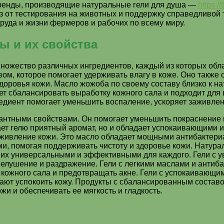
 бренды, производящие натуральные гели для душа —
https:/
з от тестирования на животных и поддержку справедливой т
руда и жизни фермеров и рабочих по всему миру.
ы и их свойства
множество различных ингредиентов, каждый из которых об
м, которое помогает удерживать влагу в коже. Оно также
оровья кожи. Масло жожоба по своему составу близко к нат
сбалансировать выработку кожного сала и подходит для в
иент помогает уменьшить воспаление, ускоряет заживление
нтными свойствами. Он помогает уменьшить покраснение и
ет гелю приятный аромат, но и обладает успокаивающими и
 заживление кожи. Это масло обладает мощными антибакте
и, помогая поддерживать чистоту и здоровье кожи. Натура
ет их универсальными и эффективными для каждого. Гели с 
шелушение и раздражение. Гели с легкими маслами и антиб
 кожного сала и предотвращать акне. Гели с успокаивающи
гают успокоить кожу. Продукты с сбалансированным соста
и и обеспечивать ее мягкость и гладкость.