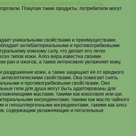
/thebodyshop.ua/ru/produkty/tilo/geli-dlya-dushu/
,
орговли. Покупая такие продукты, потребители могут
ладает уникальными свойствами и преимуществами.
 обладает антибактериальными и противогрибковыми
уральному кожному салу, что делает его легко
сех типов кожи. Алоэ вера известна своими
 ран и ожогов, а также интенсивно увлажняет кожу.
 раздражение кожи, а также защищает ее от вредного
 антисептическими свойствами. Она помогает снять
риальными и противогрибковыми свойствами. Оно
льные гели для душа могут быть адаптированы для
увлажняющими маслами, такими как кокосовое или ши,
актериальными ингредиентами, такими как масло чайного
ми и гипоаллергенными ингредиентами, такими как алоэ
вом, содержащим увлажняющие и питательные