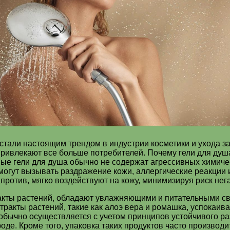
стали настоящим трендом в индустрии косметики и ухода з
привлекают все больше потребителей. Почему гели для душ
ые гели для душа обычно не содержат агрессивных химичес
 могут вызывать раздражение кожи, аллергические реакции
ротив, мягко воздействуют на кожу, минимизируя риск нег
ракты растений, обладают увлажняющими и питательными св
стракты растений, такие как алоэ вера и ромашка, успокаив
обычно осуществляется с учетом принципов устойчивого ра
оде. Кроме того, упаковка таких продуктов часто произво