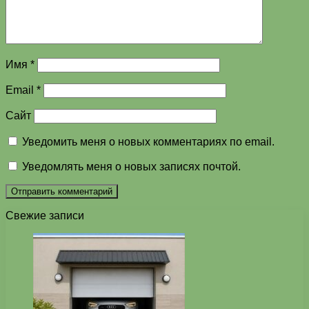
Имя
*
Email
*
Сайт
Уведомить меня о новых комментариях по email.
Уведомлять меня о новых записях почтой.
Свежие записи