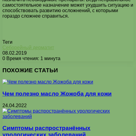
самостоятельное назначение может ухудшить ситуацию и
способствовать развитию осложнений, с которыми
гораздо сложнее справиться.
Теги
Себорейный дерматит
08.02.2019
0
Время чтения: 1 минута
Facebook
X
Pinterest
Вконтакте
Одноклассники
Messenger
Messenger
WhatsApp
Telegram
Viber
Печатать
ПОХОЖИЕ СТАТЬИ
Чем полезно масло Жожоба для кожи
24.04.2022
Симптомы распространённых
урологических заболеваний