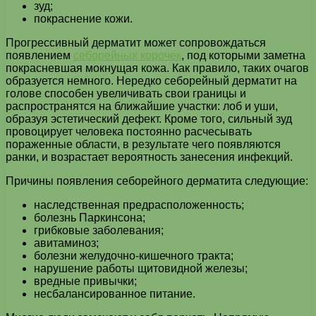
зуд;
покраснение кожи.
Прогрессивный дерматит может сопровождаться
появлением
себорейных корочек
, под которыми заметна
покрасневшая мокнущая кожа. Как правило, таких очагов
образуется немного. Нередко себорейный дерматит на
голове способен увеличивать свои границы и
распространятся на ближайшие участки: лоб и уши,
образуя эстетический дефект. Кроме того, сильный зуд
провоцирует человека постоянно расчесывать
пораженные области, в результате чего появляются
ранки, и возрастает вероятность занесения инфекций.
Причины появления себорейного дерматита следующие:
наследственная предрасположенность;
болезнь Паркинсона;
грибковые заболевания;
авитаминоз;
болезни желудочно-кишечного тракта;
нарушение работы щитовидной железы;
вредные привычки;
несбалансированное питание.