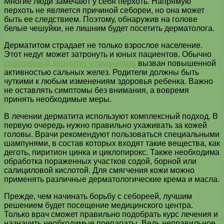
Многие люди замечают у себя перхоть. Напрямую
перхоть не является причиной себореи, но она может
быть ее следствием. Поэтому, обнаружив на голове
белые чешуйки, не лишним будет посетить дерматолога.
Дерматитом страдает не только взрослое население.
Этот недуг может затронуть и юных пациентов. Обычно
себорейный дерматит у грудничков
вызван повышенной
активностью сальных желез. Родители должны быть
чуткими к любым изменениям здоровья ребенка. Важно
не оставлять симптомы без внимания, а вовремя
принять необходимые меры.
В лечении дерматита используют комплексный подход. В
первую очередь нужно правильно ухаживать за кожей
головы. Врачи рекомендуют пользоваться специальными
шампунями, в состав которых входят такие вещества, как
деготь, пиритион цинка и циклопирокс. Также необходима
обработка пораженных участков содой, борной или
салициловой кислотой. Для смягчения кожи можно
применять различные дерматологические крема и масла.
Прежде, чем начинать борьбу с себореей, лучшим
решением будет посещение медицинского центра.
Только врач сможет правильно подобрать курс лечения и
назначить необходимые препараты. Ведь неправильное