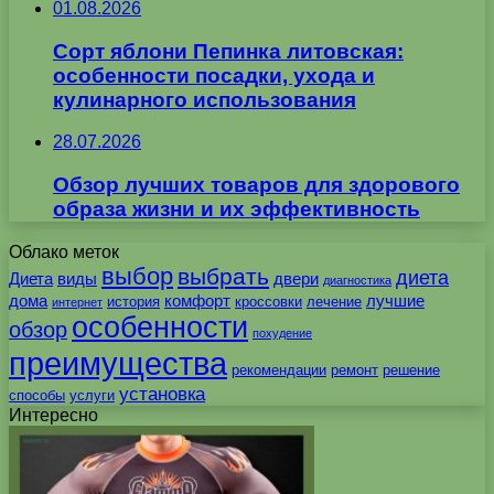
01.08.2026
Сорт яблони Пепинка литовская:
особенности посадки, ухода и
кулинарного использования
28.07.2026
Обзор лучших товаров для здорового
образа жизни и их эффективность
Облако меток
выбор
выбрать
диета
Диета
виды
двери
диагностика
дома
комфорт
лучшие
история
кроссовки
лечение
интернет
особенности
обзор
похудение
преимущества
рекомендации
ремонт
решение
установка
способы
услуги
Интересно