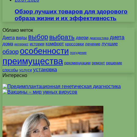
Обзор лучших товаров для здорового
образа жизни и их эффективность
Облако меток
выбор
выбрать
диета
Диета
виды
двери
диагностика
дома
комфорт
лучшие
история
кроссовки
лечение
интернет
особенности
обзор
похудение
преимущества
рекомендации
ремонт
решение
установка
способы
услуги
Интересно