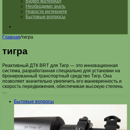
Видео материал
Необходимо знать
Новости интернете
Бытовые вопросы
Искать
Главная
/
тигра
тигра
Реактивный ДТК BRT для Тигр — это инновационная
система, разработанная специально для установки на
бронированный транспортный средство Тигр. Она
позволяет значительно увеличить его маневренность и
скорость передвижения, обеспечивая высокую степень
…
Бытовые вопросы