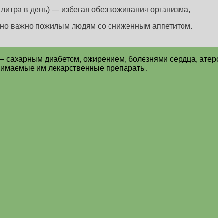
 литра в день) — избегая обезвоживания организма,
нно важно пожилым людям со сниженным аппетитом.
 — сахарным диабетом, ожирением, болезнями сердца, ате
нимаемые им лекарственные препараты.