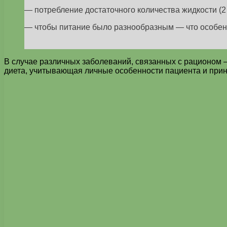
— потребление достаточного количества жидкости (2
— чтобы питание было разнообразным — что особе
В случае различных заболеваний, связанных с рационом
диета, учитывающая личные особенности пациента и при