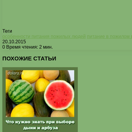
Теги
особенности питания пожилых людей
питание в пожилом 
20.10.2015
0
Время чтения: 2 мин.
Facebook
X
Pinterest
Вконтакте
Одноклассники
Messenger
Messenger
WhatsApp
Telegram
Viber
Печатать
ПОХОЖИЕ СТАТЬИ