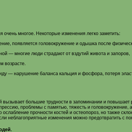
я очень многое. Некоторые изменения легко заметить:
ение, появляется головокружение и одышка после физическ
ой — многие люди страдают от вздутий живота и запоров,
м возрасте.
 виду — нарушение баланса кальция и фосфора, потеря эла
 вызывает большие трудности в запоминании и повышает р
рессию, проблемы с памятью, тяжесть и головокружение, а
 ослабление прочности костей и остеопороз, но также скл
если неблагоприятные изменения можно предотвратить с по
юдей.