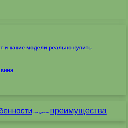
т и какие модели реально купить
вания
преимущества
бенности
похудение