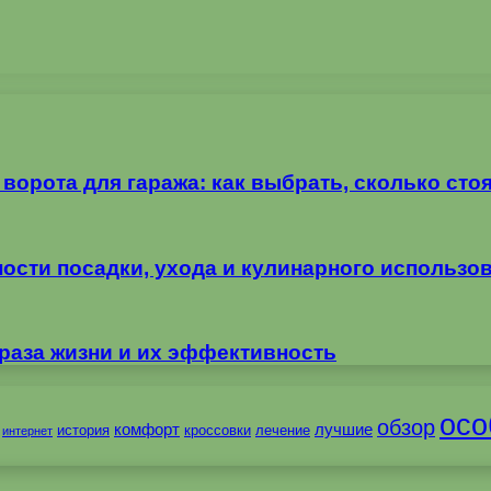
орота для гаража: как выбрать, сколько стоя
ности посадки, ухода и кулинарного использо
раза жизни и их эффективность
осо
обзор
комфорт
лучшие
история
кроссовки
лечение
интернет