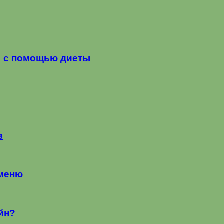
и с помощью диеты
в
 меню
йн?