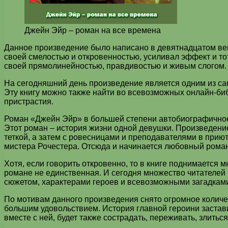
Джейн Эйр – роман на все времена
Данное произведение было написано в девятнадцатом век
своей смелостью и откровенностью, усиливал эффект и то
своей прямолинейностью, правдивостью и живым слогом. 
На сегодняшний день произведение является одним из са
Эту книгу можно также найти во всевозможных онлайн-би
пристрастия.
Роман «Джейн Эйр» в большей степени автобиографично
Этот роман – история жизни одной девушки. Произведение
теткой, а затем с ровесницами и преподавателями в приют
мистера Рочестера. Отсюда и начинается любовный роман
Хотя, если говорить откровенно, то в книге поднимается м
романе не единственная. И сегодня множество читателей м
сюжетом, характерами героев и всевозможными загадками
По мотивам данного произведения снято огромное количе
большим удовольствием. История главной героини застав
вместе с ней, будет также сострадать, переживать, злитьс