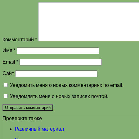
Комментарий
*
Имя
*
Email
*
Сайт
Уведомить меня о новых комментариях по email.
Уведомлять меня о новых записях почтой.
Проверьте также
Закрыть
Различный материал