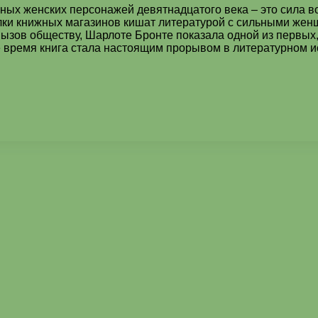
ичных женских персонажей девятнадцатого века – это сила в
лки книжных магазинов кишат литературой с сильными жен
вызов обществу, Шарлоте Бронте показала одной из первых
 время книга стала настоящим прорывом в литературном и