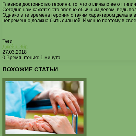
Главное достоинство героини, то, что отличало ее от тип
Сегодня нам кажется это вполне обычным делом, ведь по
Однако в те времена героиня с таким характером делала 
непременно должна быть сильной. Именно поэтому в свое
Теги
Джейн Эйр
27.03.2018
0
Время чтения: 1 минута
Facebook
X
Pinterest
Вконтакте
Одноклассники
Messenger
Messenger
WhatsApp
Telegram
Viber
Печатать
ПОХОЖИЕ СТАТЬИ