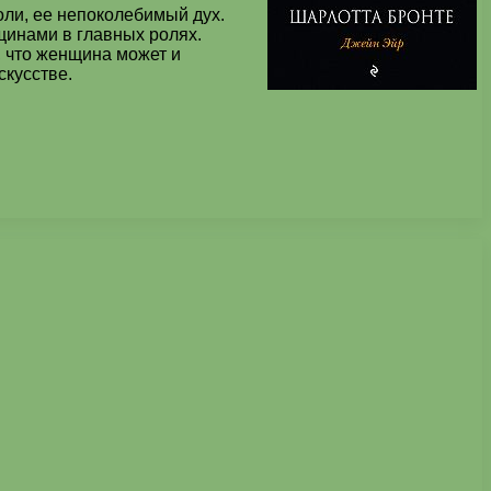
оли, ее непоколебимый дух.
щинами в главных ролях.
, что женщина может и
скусстве.