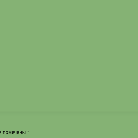
я помечены
*