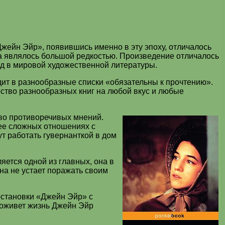
«Джейн Эйр»,
появившись именно в эту эпоху, отличалось
на являлось большой редкостью. Произведение отличалось
ед в мировой художественной литературы.
ит в разнообразные списки «обязательны к прочтению».
ство разнообразных книг на любой вкус и любые
во противоречивых мнений.
 ее сложных отношениях с
ут работать гувернанткой в дом
яется одной из главных, она в
она не устает поражать своим
остановки «Джейн Эйр» с
роживет жизнь Джейн Эйр