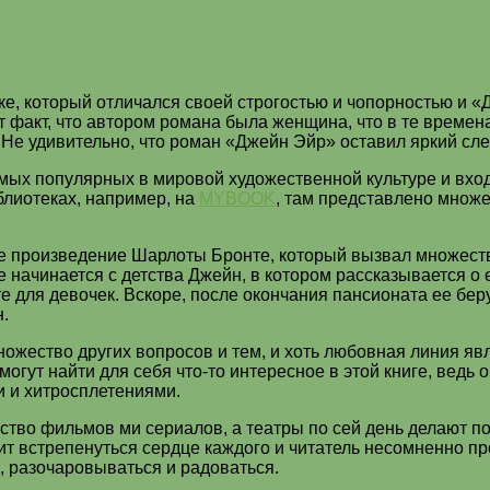
е, который отличался своей строгостью и чопорностью и 
т факт, что автором романа была женщина, что в те време
Не удивительно, что роман «Джейн Эйр» оставил яркий сл
мых популярных в мировой художественной культуре и вход
блиотеках, например, на
MYBOOK
, там представлено множе
е произведение Шарлоты Бронте, который вызвал множест
 начинается с детства Джейн, в котором рассказывается о
е для девочек. Вскоре, после окончания пансионата ее бер
.
ножество других вопросов и тем, и хоть любовная линия явл
огут найти для себя что-то интересное в этой книге, ведь 
 и хитросплетениями.
ство фильмов ми сериалов, а театры по сей день делают п
ит встрепенуться сердце каждого и читатель несомненно п
я, разочаровываться и радоваться.