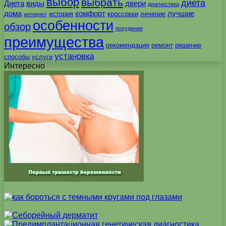
выбор
выбрать
диета
Диета
виды
двери
диагностика
дома
комфорт
лучшие
история
кроссовки
лечение
интернет
особенности
обзор
похудение
преимущества
рекомендации
ремонт
решение
установка
способы
услуги
Интересно