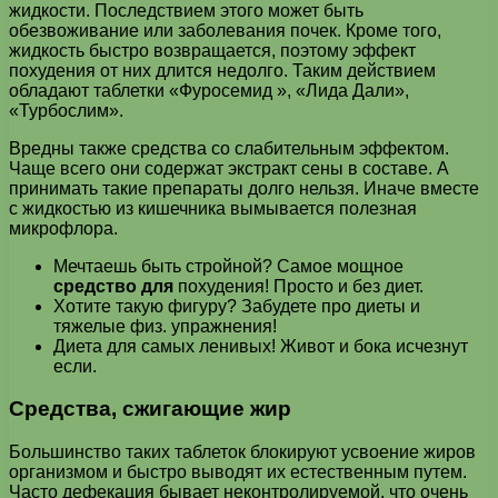
жидкости. Последствием этого может быть
обезвоживание или заболевания почек. Кроме того,
жидкость быстро возвращается, поэтому эффект
похудения от них длится недолго. Таким действием
обладают таблетки «Фуросемид », «Лида Дали»,
«Турбослим».
Вредны также средства со слабительным эффектом.
Чаще всего они содержат экстракт сены в составе. А
принимать такие препараты долго нельзя. Иначе вместе
с жидкостью из кишечника вымывается полезная
микрофлора.
Мечтаешь быть стройной? Самое мощное
средство для
похудения! Просто и без диет.
Хотите такую фигуру? Забудете про диеты и
тяжелые физ. упражнения!
Диета для самых ленивых! Живот и бока исчезнут
если.
Средства, сжигающие жир
Большинство таких таблеток блокируют усвоение жиров
организмом и быстро выводят их естественным путем.
Часто дефекация бывает неконтролируемой, что очень