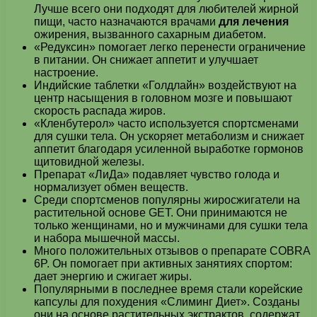
Лучше всего они подходят для любителей жирной
пищи, часто назначаются врачами
для лечения
ожирения, вызванного сахарным диабетом.
«Редуксин» помогает легко перенести ограничение
в питании. Он снижает аппетит и улучшает
настроение.
Индийские таблетки «Голдлайн» воздействуют на
центр насыщения в головном мозге и повышают
скорость распада жиров.
«Кленбутерол» часто используется спортсменами
для сушки тела. Он ускоряет метаболизм и снижает
аппетит благодаря усиленной выработке гормонов
щитовидной железы.
Препарат «ЛиДа» подавляет чувство голода и
нормализует обмен веществ.
Среди спортсменов популярны жиросжигатели на
растительной основе GET. Они принимаются не
только женщинами, но и мужчинами для сушки тела
и набора мышечной массы.
Много положительных отзывов о препарате COBRA
6P. Он помогает при активных занятиях спортом:
дает энергию и сжигает жиры.
Популярными в последнее время стали корейские
капсулы для похудения «Слиминг Диет». Созданы
они на основе растительных экстрактов, содержат