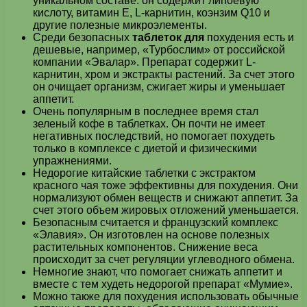
уникальном составе: он содержит липоевую
кислоту, витамин Е, L-карнитин, коэнзим Q10 и
другие полезные микроэлементы.
Среди безопасных
таблеток для
похудения есть и
дешевые, например, «Турбослим» от российской
компании «Эвалар». Препарат содержит L-
карнитин, хром и экстракты растений. За счет этого
он очищает организм, сжигает жиры и уменьшает
аппетит.
Очень популярным в последнее время стал
зеленый кофе в таблетках. Он почти не имеет
негативных последствий, но помогает похудеть
только в комплексе с диетой и физическими
упражнениями.
Недорогие китайские таблетки с экстрактом
красного чая тоже эффективны для похудения. Они
нормализуют обмен веществ и снижают аппетит. За
счет этого объем жировых отложений уменьшается.
Безопасным считается и французский комплекс
«Элавия». Он изготовлен на основе полезных
растительных компонентов. Снижение веса
происходит за счет регуляции углеводного обмена.
Немногие знают, что помогает снижать аппетит и
вместе с тем худеть недорогой препарат «Мумие».
Можно также для похудения использовать обычные