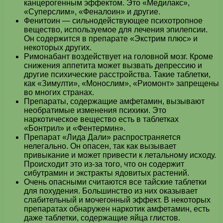
канцерогенным эффектом. Это «Медилакс»,
«Суперслим», «Феналоин» и другие.
Фенитоин — сильнодействующее психотропное
вещество, используемое для лечения эпилепсии.
Он содержится в препарате «Экстрим плюс» и
некоторых других.
Римонабант воздействует на головной мозг. Кроме
снижения аппетита может вызвать депрессию и
другие психические расстройства. Такие таблетки,
как «Зимулти», «Монослим», «Риомонт» запрещены
во многих странах.
Препараты, содержащие амфетамин, вызывают
необратимые изменения психики. Это
наркотическое вещество есть в таблетках
«Бонтрил» и «Фентермин».
Препарат «Лида Дали» распространяется
нелегально. Он опасен, так как вызывает
привыкание и может привести к летальному исходу.
Происходит это из-за того, что он содержит
сибутрамин и экстракты ядовитых растений.
Очень опасными считаются все тайские таблетки
для похудения. Большинство из них оказывает
слабительный и мочегонный эффект. В некоторых
препаратах обнаружен наркотик амфетамин, есть
даже таблетки, содержащие яйца глистов.