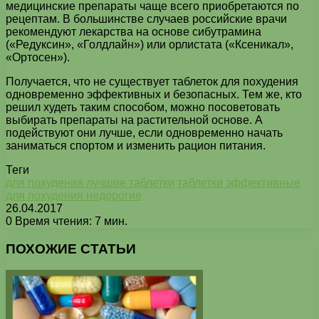
медицинские препараты чаще всего приобретаются по
рецептам. В большинстве случаев российские врачи
рекомендуют лекарства на основе сибутрамина
(«Редуксин», «Голдлайн») или орлистата («Ксеникал»,
«Ортосен»).
Получается, что не существует таблеток для похудения
одновременно эффективных и безопасных. Тем же, кто
решил худеть таким способом, можно посоветовать
выбирать препараты на растительной основе. А
подействуют они лучше, если одновременно начать
заниматься спортом и изменить рацион питания.
Теги
для похудения лучшие таблетки
таблетки эффективные
для похудения недорогие
26.04.2017
0
Время чтения: 7 мин.
Facebook
X
Pinterest
Вконтакте
Одноклассники
Messenger
Messenger
WhatsApp
Telegram
Viber
Печатать
ПОХОЖИЕ СТАТЬИ