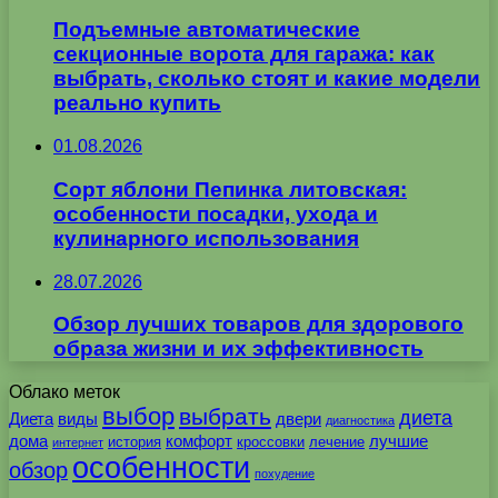
Подъемные автоматические
секционные ворота для гаража: как
выбрать, сколько стоят и какие модели
реально купить
01.08.2026
Сорт яблони Пепинка литовская:
особенности посадки, ухода и
кулинарного использования
28.07.2026
Обзор лучших товаров для здорового
образа жизни и их эффективность
Облако меток
выбор
выбрать
диета
Диета
виды
двери
диагностика
дома
комфорт
лучшие
история
кроссовки
лечение
интернет
особенности
обзор
похудение