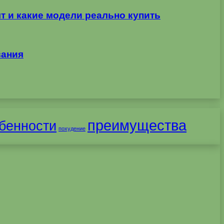
т и какие модели реально купить
вания
преимущества
бенности
похудение