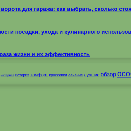
орота для гаража: как выбрать, сколько стоя
ности посадки, ухода и кулинарного использо
раза жизни и их эффективность
осо
обзор
комфорт
лучшие
история
кроссовки
лечение
интернет