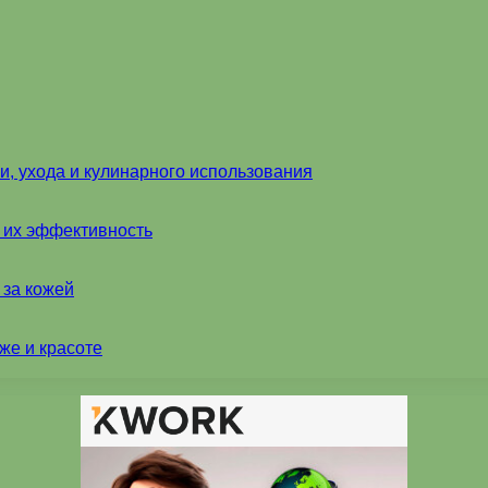
и, ухода и кулинарного использования
и их эффективность
 за кожей
же и красоте