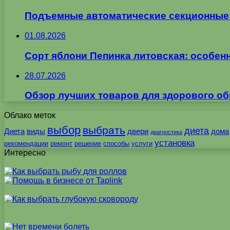
Подъемные автоматические секционные в
01.08.2026
Сорт яблони Пепинка литовская: особен
28.07.2026
Обзор лучших товаров для здорового об
Облако меток
выбор
выбрать
диета
Диета
виды
двери
дома
диагностика
установка
рекомендации
ремонт
решение
способы
услуги
Интересно