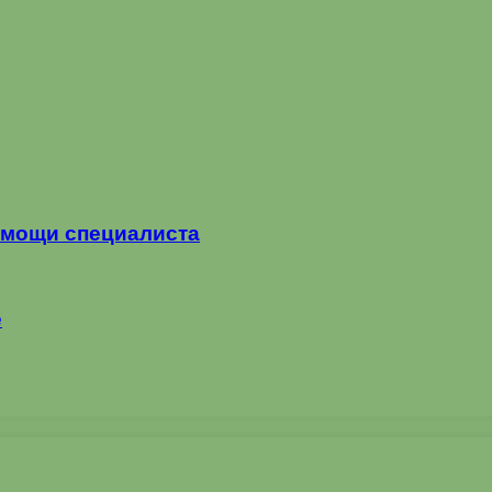
омощи специалиста
е