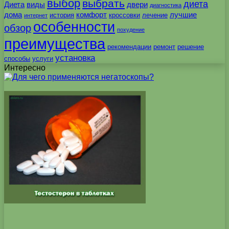
выбор
выбрать
диета
Диета
виды
двери
диагностика
дома
комфорт
лучшие
история
кроссовки
лечение
интернет
особенности
обзор
похудение
преимущества
рекомендации
ремонт
решение
установка
способы
услуги
Интересно