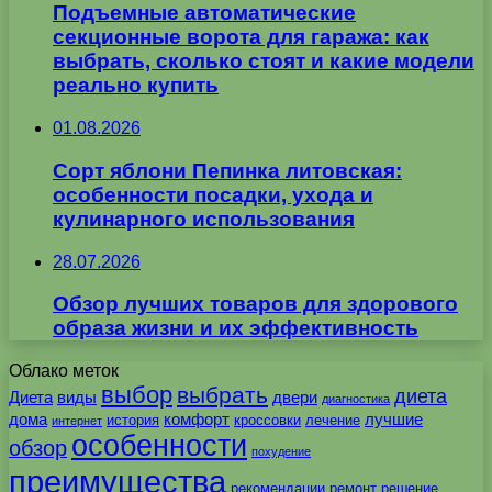
Подъемные автоматические
секционные ворота для гаража: как
выбрать, сколько стоят и какие модели
реально купить
01.08.2026
Сорт яблони Пепинка литовская:
особенности посадки, ухода и
кулинарного использования
28.07.2026
Обзор лучших товаров для здорового
образа жизни и их эффективность
Облако меток
выбор
выбрать
диета
Диета
виды
двери
диагностика
дома
комфорт
лучшие
история
кроссовки
лечение
интернет
особенности
обзор
похудение
преимущества
рекомендации
ремонт
решение