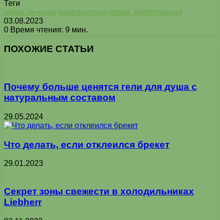
Теги
зубов
лечение
микроскопом
новая
эффективная
03.08.2023
0
Время чтения: 9 мин.
Facebook
X
Pinterest
Вконтакте
Одноклассники
Messenger
Messenger
WhatsApp
Telegram
Viber
Печатать
ПОХОЖИЕ СТАТЬИ
Почему больше ценятся гели для душа с
натуральным составом
29.05.2024
Что делать, если отклеился брекет
29.01.2023
Секрет зоны свежести в холодильниках
Liebherr