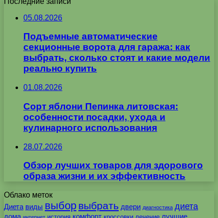
Последние записи
05.08.2026
Подъемные автоматические
секционные ворота для гаража: как
выбрать, сколько стоят и какие модели
реально купить
01.08.2026
Сорт яблони Пепинка литовская:
особенности посадки, ухода и
кулинарного использования
28.07.2026
Обзор лучших товаров для здорового
образа жизни и их эффективность
Облако меток
выбор
выбрать
диета
Диета
виды
двери
диагностика
дома
комфорт
лучшие
история
кроссовки
лечение
интернет