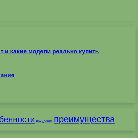
т и какие модели реально купить
вания
преимущества
бенности
похудение