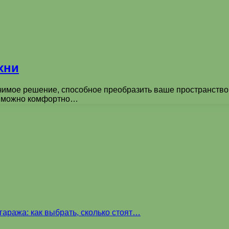
хни
чимое решение, способное преобразить ваше пространство 
де можно комфортно…
аража: как выбрать, сколько стоят…