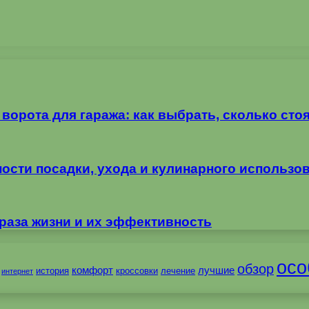
орота для гаража: как выбрать, сколько стоя
ности посадки, ухода и кулинарного использо
раза жизни и их эффективность
осо
обзор
комфорт
лучшие
история
кроссовки
лечение
интернет