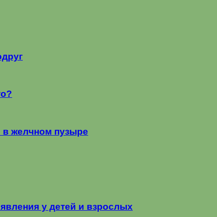
одруг
то?
я в желчном пузыре
оявления у детей и взрослых