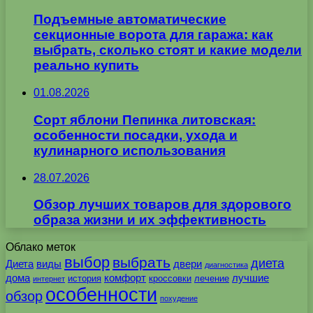
Подъемные автоматические
секционные ворота для гаража: как
выбрать, сколько стоят и какие модели
реально купить
01.08.2026
Сорт яблони Пепинка литовская:
особенности посадки, ухода и
кулинарного использования
28.07.2026
Обзор лучших товаров для здорового
образа жизни и их эффективность
Облако меток
выбор
выбрать
диета
Диета
виды
двери
диагностика
дома
комфорт
лучшие
история
кроссовки
лечение
интернет
особенности
обзор
похудение