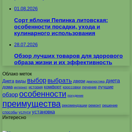
01.08.2026
Сорт яблони Пепинка литовская:
особенности посадки, ухода и
кулинарного использования
28.07.2026
Обзор лучших товаров для здорового
образа жизни и их эффективность
Облако меток
выбор
выбрать
диета
Диета
виды
двери
диагностика
дома
комфорт
лучшие
история
кроссовки
лечение
интернет
особенности
обзор
похудение
преимущества
рекомендации
ремонт
решение
установка
способы
услуги
Интересно