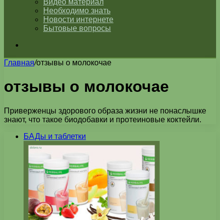
Видео материал
Необходимо знать
Новости интернете
Бытовые вопросы
Искать
Главная
/
отзывы о молокочае
отзывы о молокочае
Приверженцы здорового образа жизни не понаслышке
знают, что такое биодобавки и протеиновые коктейли.
БАДы и таблетки