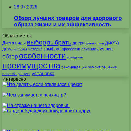
28.07.2026
Обзор лучших товаров для здорового
образа жизни и их эффективность
Облако меток
выбор
выбрать
диета
Диета
виды
двери
диагностика
дома
комфорт
лучшие
история
кроссовки
лечение
интернет
особенности
обзор
похудение
преимущества
рекомендации
ремонт
решение
установка
способы
услуги
Интересно