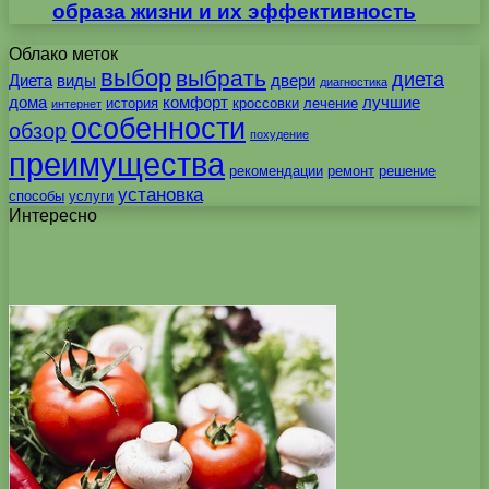
образа жизни и их эффективность
Облако меток
выбор
выбрать
диета
Диета
виды
двери
диагностика
дома
комфорт
лучшие
история
кроссовки
лечение
интернет
особенности
обзор
похудение
преимущества
рекомендации
ремонт
решение
установка
способы
услуги
Интересно