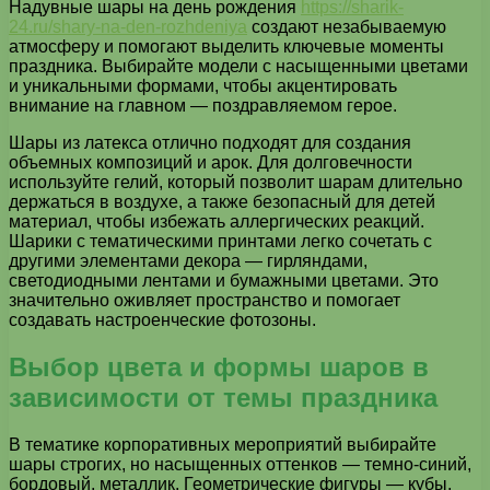
Надувные шары на день рождения
https://sharik-
24.ru/shary-na-den-rozhdeniya
создают незабываемую
атмосферу и помогают выделить ключевые моменты
праздника. Выбирайте модели с насыщенными цветами
и уникальными формами, чтобы акцентировать
внимание на главном — поздравляемом герое.
Шары из латекса отлично подходят для создания
объемных композиций и арок. Для долговечности
используйте гелий, который позволит шарам длительно
держаться в воздухе, а также безопасный для детей
материал, чтобы избежать аллергических реакций.
Шарики с тематическими принтами легко сочетать с
другими элементами декора — гирляндами,
светодиодными лентами и бумажными цветами. Это
значительно оживляет пространство и помогает
создавать настроенческие фотозоны.
Выбор цвета и формы шаров в
зависимости от темы праздника
В тематике корпоративных мероприятий выбирайте
шары строгих, но насыщенных оттенков — темно-синий,
бордовый, металлик. Геометрические фигуры — кубы,