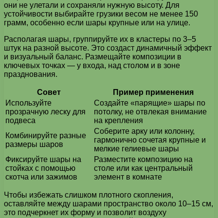
они не улетали и сохраняли нужную высоту. Для
устойчивости выбирайте грузики весом не менее 150
грамм, особенно если шары крупные или на улице.
Располагая шары, группируйте их в кластеры по 3–5
штук на разной высоте. Это создаст динамичный эффект
и визуальный баланс. Размещайте композиции в
ключевых точках — у входа, над столом и в зоне
празднования.
Совет
Пример применения
Используйте
Создайте «парящие» шары по
прозрачную леску для
потолку, не отвлекая внимание
подвеса
на крепления
Соберите арку или колонну,
Комбинируйте разные
гармонично сочетая крупные и
размеры шаров
мелкие гелиевые шары
Фиксируйте шары на
Разместите композицию на
стойках с помощью
столе или как центральный
скотча или зажимов
элемент в комнате
Чтобы избежать слишком плотного скопления,
оставляйте между шарами пространство около 10–15 см,
это подчеркнет их форму и позволит воздуху