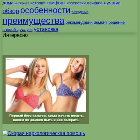
дома
комфорт
лучшие
история
кроссовки
лечение
интернет
особенности
обзор
похудение
преимущества
рекомендации
ремонт
решение
установка
способы
услуги
Интересно