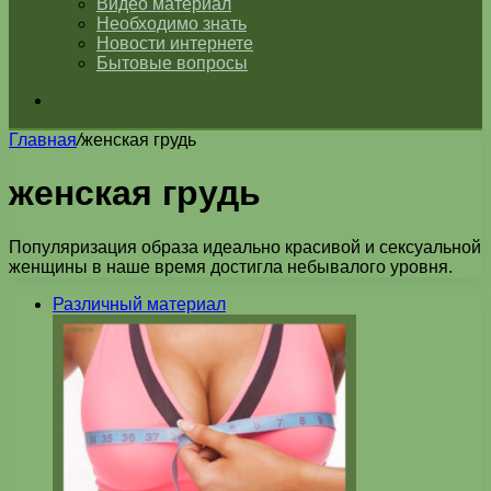
Видео материал
Необходимо знать
Новости интернете
Бытовые вопросы
Искать
Главная
/
женская грудь
женская грудь
Популяризация образа идеально красивой и сексуальной
женщины в наше время достигла небывалого уровня.
Различный материал