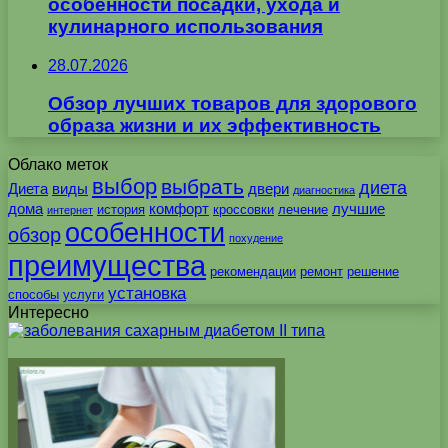
особенности посадки, ухода и
кулинарного использования
28.07.2026
Обзор лучших товаров для здорового
образа жизни и их эффективность
Облако меток
выбор
выбрать
диета
Диета
виды
двери
диагностика
дома
комфорт
лучшие
история
кроссовки
лечение
интернет
особенности
обзор
похудение
преимущества
рекомендации
ремонт
решение
установка
способы
услуги
Интересно