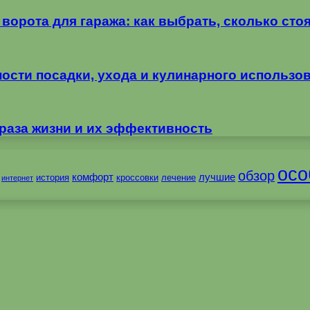
орота для гаража: как выбрать, сколько стоя
ности посадки, ухода и кулинарного использо
раза жизни и их эффективность
осо
обзор
комфорт
лучшие
история
кроссовки
лечение
интернет