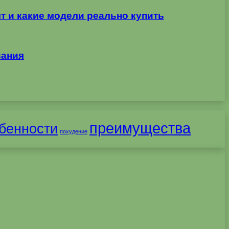
т и какие модели реально купить
вания
преимущества
бенности
похудение