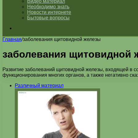
Видео материал
Необходимо знать
Новости интернете
Бытовые вопросы
Искать
Главная
/
заболевания щитовидной железы
заболевания щитовидной 
Развитие заболеваний щитовидной железы, входящей в с
функционирования многих органов, а также негативно ска
Различный материал