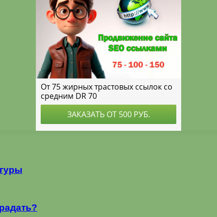
игуры
традать?