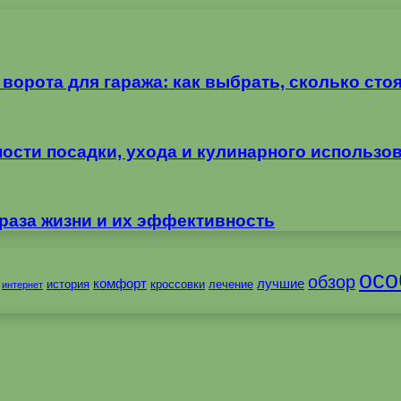
орота для гаража: как выбрать, сколько стоя
ности посадки, ухода и кулинарного использо
раза жизни и их эффективность
осо
обзор
комфорт
лучшие
история
кроссовки
лечение
интернет