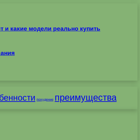
т и какие модели реально купить
вания
преимущества
бенности
похудение