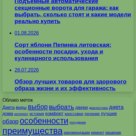
Подъемные автоматические
секционные ворота для гаража: как
выбрать, сколько стоят и какие модели
реально купить
01.08.2026
Сорт яблони Пепинка литовская:
особенности посадки, ухода и
кулинарного использования
28.07.2026
Обзор лучших товаров для здорового
образа жизни и их эффективность
Облако меток
выбор
выбрать
диета
Диета
виды
двери
диагностика
дома
комфорт
лучшие
история
кроссовки
лечение
интернет
особенности
обзор
похудение
преимущества
рекомендации
ремонт
решение