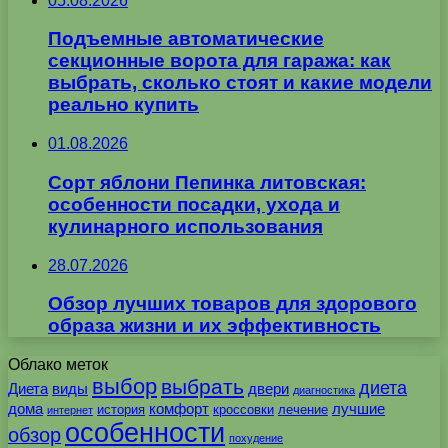
05.08.2026
Подъемные автоматические
секционные ворота для гаража: как
выбрать, сколько стоят и какие модели
реально купить
01.08.2026
Сорт яблони Пепинка литовская:
особенности посадки, ухода и
кулинарного использования
28.07.2026
Обзор лучших товаров для здорового
образа жизни и их эффективность
Облако меток
выбор
выбрать
диета
Диета
виды
двери
диагностика
дома
комфорт
лучшие
история
кроссовки
лечение
интернет
особенности
обзор
похудение