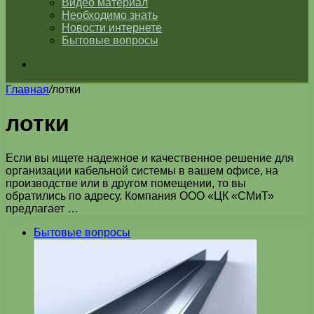
Видео материал
Необходимо знать
Новости интернете
Бытовые вопросы
Искать
Главная
/
лотки
лотки
Если вы ищете надежное и качественное решение для
организации кабельной системы в вашем офисе, на
производстве или в другом помещении, то вы
обратились по адресу. Компания ООО «ЦК «СМиТ»
предлагает …
Бытовые вопросы