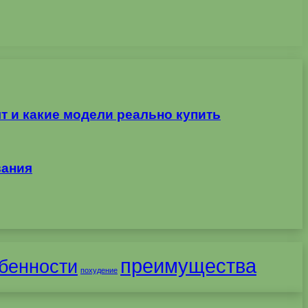
т и какие модели реально купить
вания
преимущества
бенности
похудение