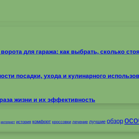
орота для гаража: как выбрать, сколько стоя
ности посадки, ухода и кулинарного использо
раза жизни и их эффективность
осо
обзор
комфорт
лучшие
история
кроссовки
лечение
интернет