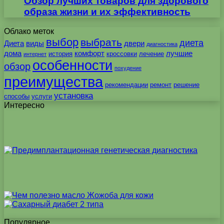
Обзор лучших товаров для здорового
образа жизни и их эффективность
Облако меток
выбор
выбрать
диета
Диета
виды
двери
диагностика
дома
комфорт
лучшие
история
кроссовки
лечение
интернет
особенности
обзор
похудение
преимущества
рекомендации
ремонт
решение
установка
способы
услуги
Интересно
Популярное