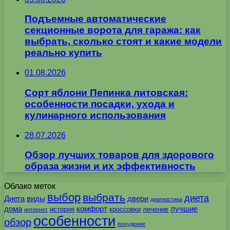
Подъемные автоматические
секционные ворота для гаража: как
выбрать, сколько стоят и какие модели
реально купить
01.08.2026
Сорт яблони Пепинка литовская:
особенности посадки, ухода и
кулинарного использования
28.07.2026
Обзор лучших товаров для здорового
образа жизни и их эффективность
Облако меток
выбор
выбрать
диета
Диета
виды
двери
диагностика
дома
комфорт
лучшие
история
кроссовки
лечение
интернет
особенности
обзор
похудение