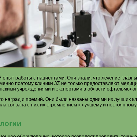
 опыт работы с пациентами. Они знали, что лечение глазн
енно поэтому клиники 3Z не только предоставляют медицин
нскими учреждениями и экспертами в области офтальмолог
о наград и премий. Они были названы одними из лучших кл
ыла связана с них их стремлением к лучшему и постоянному
ологии
еменное оборудование, которое позволяет проводить точну