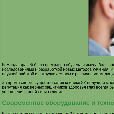
Команда врачей была прекрасно обучена и имела большой
исследованиями и разработкой новых методов лечения. Им
научной работой и сотрудничеством с различными медици
За время своего существования клиники 3Z получили мног
репутация как верных защитников здоровья глаз всегда б
управления своей сетью клиник.
Современное оборудование и техн
В сети офтальмологических клиник 3Z используется совр