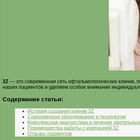
3Z
— это современная сеть офтальмологических клиник, п
наших пациентов и уделяем особое внимание индивидуаль
Содержание статьи:
История создания клиник 3Z
Современное оборудование и технологии
Комплексная диагностика и лечение зрительны
Преимущества работы с компанией 3Z
Отзывы пациентов