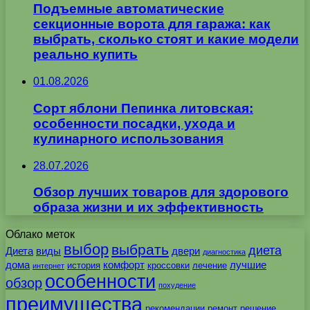
Подъемные автоматические
секционные ворота для гаража: как
выбрать, сколько стоят и какие модели
реально купить
01.08.2026
Сорт яблони Пепинка литовская:
особенности посадки, ухода и
кулинарного использования
28.07.2026
Обзор лучших товаров для здорового
образа жизни и их эффективность
Облако меток
выбор
выбрать
диета
Диета
виды
двери
диагностика
дома
комфорт
лучшие
история
кроссовки
лечение
интернет
особенности
обзор
похудение
преимущества
рекомендации
ремонт
решение