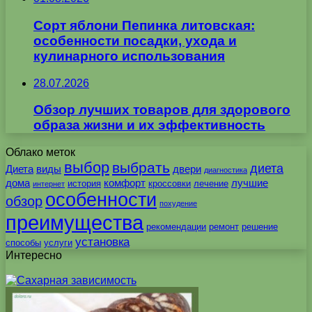
Сорт яблони Пепинка литовская:
особенности посадки, ухода и
кулинарного использования
28.07.2026
Обзор лучших товаров для здорового
образа жизни и их эффективность
Облако меток
выбор
выбрать
диета
Диета
виды
двери
диагностика
дома
комфорт
лучшие
история
кроссовки
лечение
интернет
особенности
обзор
похудение
преимущества
рекомендации
ремонт
решение
установка
способы
услуги
Интересно