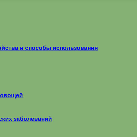
ойства и способы использования
о овощей
ских заболеваний