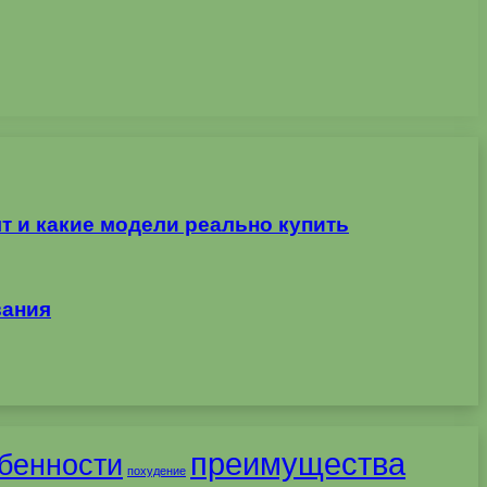
т и какие модели реально купить
вания
преимущества
бенности
похудение