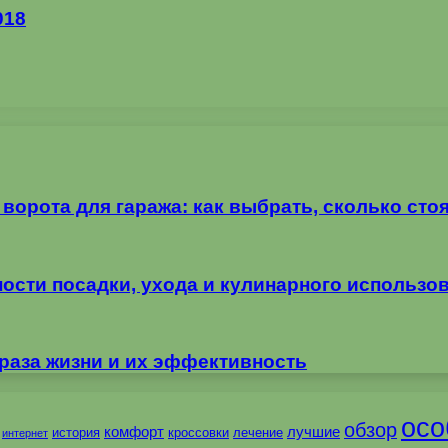
018
орота для гаража: как выбрать, сколько стоя
ности посадки, ухода и кулинарного использо
раза жизни и их эффективность
осо
обзор
комфорт
лучшие
история
кроссовки
лечение
интернет