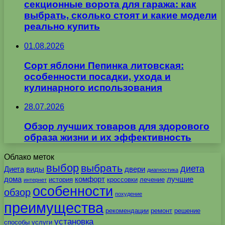
секционные ворота для гаража: как
выбрать, сколько стоят и какие модели
реально купить
01.08.2026
Сорт яблони Пепинка литовская:
особенности посадки, ухода и
кулинарного использования
28.07.2026
Обзор лучших товаров для здорового
образа жизни и их эффективность
Облако меток
выбор
выбрать
диета
Диета
виды
двери
диагностика
дома
комфорт
лучшие
история
кроссовки
лечение
интернет
особенности
обзор
похудение
преимущества
рекомендации
ремонт
решение
установка
способы
услуги