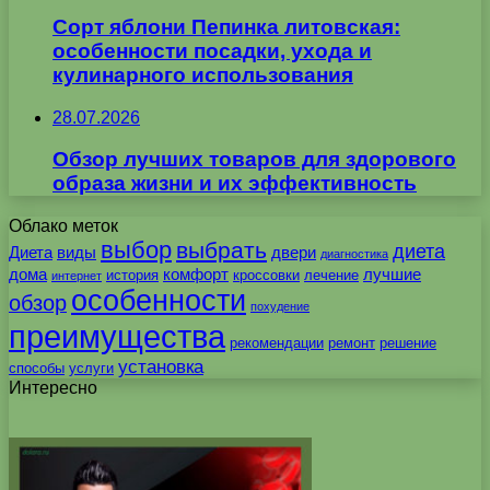
Сорт яблони Пепинка литовская:
особенности посадки, ухода и
кулинарного использования
28.07.2026
Обзор лучших товаров для здорового
образа жизни и их эффективность
Облако меток
выбор
выбрать
диета
Диета
виды
двери
диагностика
дома
комфорт
лучшие
история
кроссовки
лечение
интернет
особенности
обзор
похудение
преимущества
рекомендации
ремонт
решение
установка
способы
услуги
Интересно