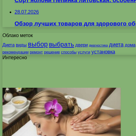
Сорт яблони Пепинка литовская: особен
28.07.2026
Обзор лучших товаров для здорового об
Облако меток
выбор
выбрать
диета
Диета
виды
двери
дома
диагностика
установка
рекомендации
ремонт
решение
способы
услуги
Интересно