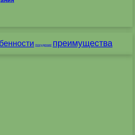
вания
преимущества
бенности
похудение