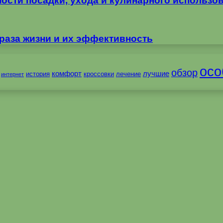
ности посадки, ухода и кулинарного использо
раза жизни и их эффективность
осо
обзор
комфорт
лучшие
история
кроссовки
лечение
интернет