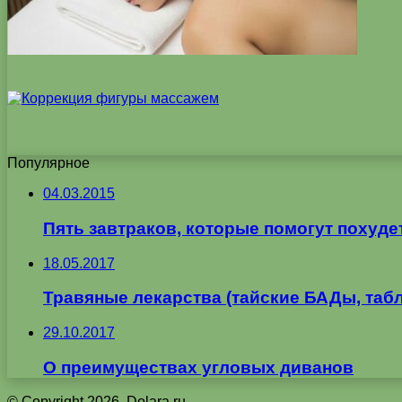
Популярное
04.03.2015
Пять завтраков, которые помогут похуде
18.05.2017
Травяные лекарства (тайские БАДы, табл
29.10.2017
О преимуществах угловых диванов
© Copyright 2026, Dolara.ru