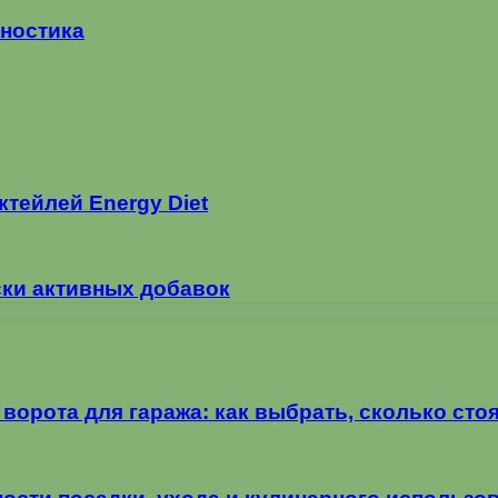
гностика
тейлей Energy Diet
ки активных добавок
орота для гаража: как выбрать, сколько стоя