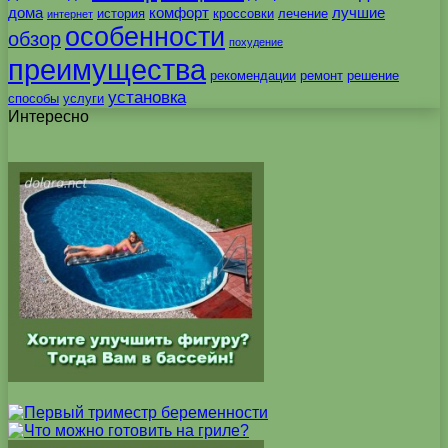
дома
комфорт
лучшие
история
кроссовки
лечение
интернет
особенности
обзор
похудение
преимущества
рекомендации
ремонт
решение
установка
способы
услуги
Интересно