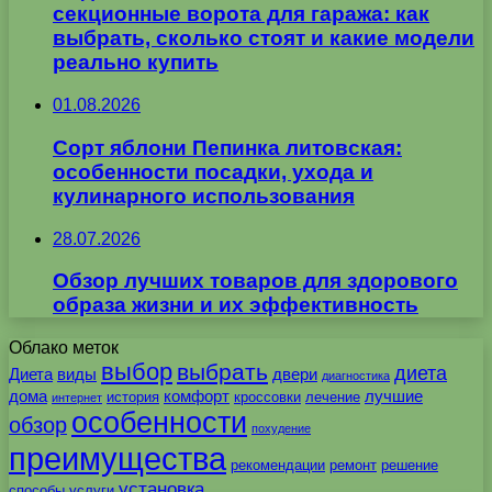
секционные ворота для гаража: как
выбрать, сколько стоят и какие модели
реально купить
01.08.2026
Сорт яблони Пепинка литовская:
особенности посадки, ухода и
кулинарного использования
28.07.2026
Обзор лучших товаров для здорового
образа жизни и их эффективность
Облако меток
выбор
выбрать
диета
Диета
виды
двери
диагностика
дома
комфорт
лучшие
история
кроссовки
лечение
интернет
особенности
обзор
похудение
преимущества
рекомендации
ремонт
решение
установка
способы
услуги