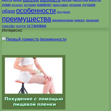
диагностика
дома
комфорт
лучшие
история
кроссовки
лечение
интернет
особенности
обзор
похудение
преимущества
рекомендации
ремонт
решение
установка
способы
услуги
Интересно