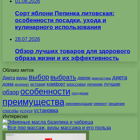
01.08.2026
Сорт яблони Пепинка литовская:
особенности посадки, ухода и
кулинарного использования
28.07.2026
Обзор лучших товаров для здорового
образа жизни и их эффективность
Облако меток
выбор
выбрать
диета
Диета
виды
двери
диагностика
дома
комфорт
лучшие
история
кроссовки
лечение
интернет
особенности
обзор
похудение
преимущества
рекомендации
ремонт
решение
установка
способы
услуги
Интересно