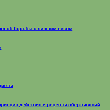
пособ борьбы с лишним весом
в
диеты
принцип действия и рецепты обертываний