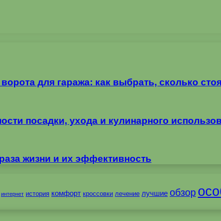
орота для гаража: как выбрать, сколько стоя
ности посадки, ухода и кулинарного использо
раза жизни и их эффективность
осо
обзор
комфорт
лучшие
история
кроссовки
лечение
интернет