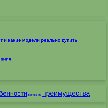
т и какие модели реально купить
вания
преимущества
бенности
похудение