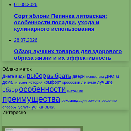
01.08.2026
Сорт яблони Пепинка литовская:
особенности посадки, ухода и
кулинарного использования
28.07.2026
Обзор лучших товаров для здорового
образа жизни и их эффективность
Облако меток
выбор
выбрать
диета
Диета
виды
двери
диагностика
дома
комфорт
лучшие
история
кроссовки
лечение
интернет
особенности
обзор
похудение
преимущества
рекомендации
ремонт
решение
установка
способы
услуги
Интересно