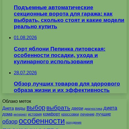
Подъемные автоматические
секционные ворота для гаража: как
выбрать, сколько стоят и какие модели
реально купить
01.08.2026
Сорт яблони Пепинка литовская:
особенности посадки, ухода и
кулинарного использования
28.07.2026
Обзор лучших товаров для здорового
образа жизни и их эффективность
Облако меток
выбор
выбрать
диета
Диета
виды
двери
диагностика
дома
комфорт
лучшие
история
кроссовки
лечение
интернет
особенности
обзор
похудение