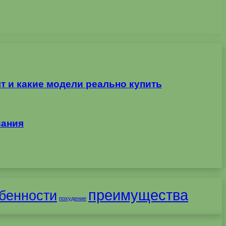
т и какие модели реально купить
вания
преимущества
бенности
похудение