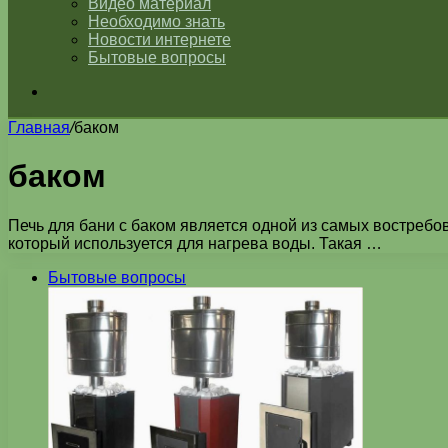
Видео материал
Необходимо знать
Новости интернете
Бытовые вопросы
Искать
Главная
/
баком
баком
Печь для бани с баком является одной из самых востребо
который используется для нагрева воды. Такая …
Бытовые вопросы