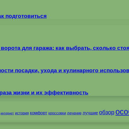
ак подготовиться
орота для гаража: как выбрать, сколько стоя
ности посадки, ухода и кулинарного использо
раза жизни и их эффективность
осо
обзор
комфорт
лучшие
история
кроссовки
лечение
интернет