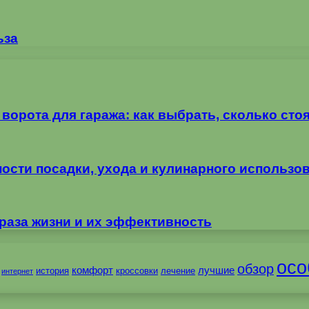
ьза
орота для гаража: как выбрать, сколько стоя
ности посадки, ухода и кулинарного использо
раза жизни и их эффективность
осо
обзор
комфорт
лучшие
история
кроссовки
лечение
интернет