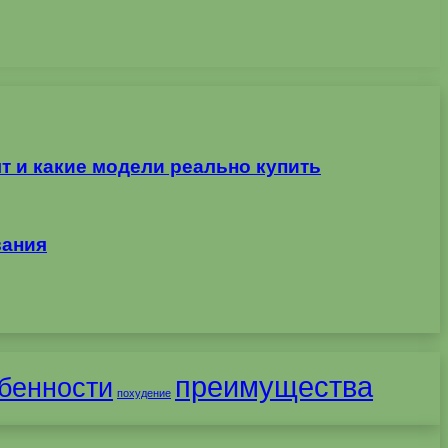
т и какие модели реально купить
вания
преимущества
бенности
похудение