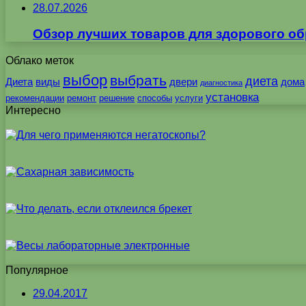
28.07.2026
Обзор лучших товаров для здорового об
Облако меток
выбор
выбрать
диета
Диета
виды
двери
дома
диагностика
установка
рекомендации
ремонт
решение
способы
услуги
Интересно
Популярное
29.04.2017