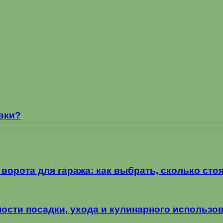
вки?
орота для гаража: как выбрать, сколько стоя
ности посадки, ухода и кулинарного использо