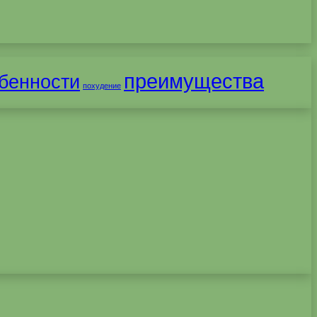
преимущества
бенности
похудение