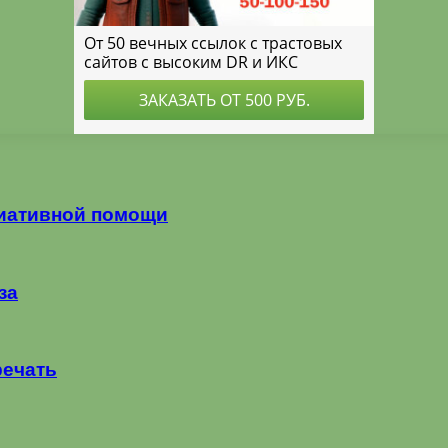
лиативной помощи
за
речать