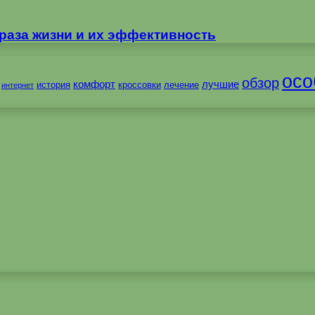
раза жизни и их эффективность
осо
обзор
комфорт
лучшие
история
кроссовки
лечение
интернет