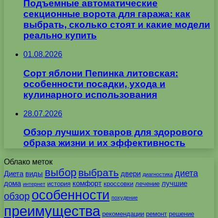
Подъемные автоматические
секционные ворота для гаража: как
выбрать, сколько стоят и какие модели
реально купить
01.08.2026
Сорт яблони Пепинка литовская:
особенности посадки, ухода и
кулинарного использования
28.07.2026
Обзор лучших товаров для здорового
образа жизни и их эффективность
Облако меток
выбор
выбрать
диета
Диета
виды
двери
диагностика
дома
комфорт
лучшие
история
кроссовки
лечение
интернет
особенности
обзор
похудение
преимущества
рекомендации
ремонт
решение